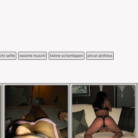
hi selfie
rasierte muschi
kleine schamlippen
privat aktfotos