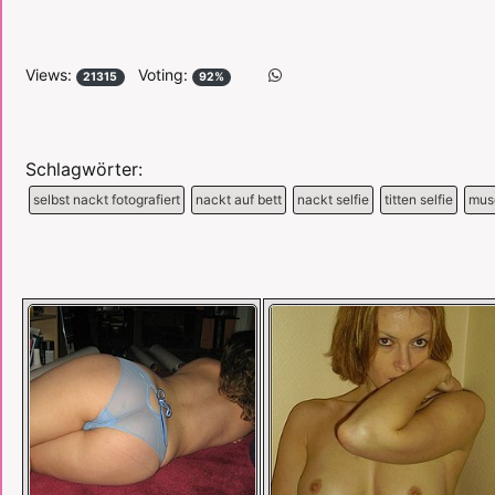
Views:
Voting:
21315
92%
Schlagwörter:
selbst nackt fotografiert
nackt auf bett
nackt selfie
titten selfie
musc