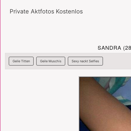
Private Aktfotos Kostenlos
SANDRA (2
Geile Titten
Geile Muschis
Sexy nackt Selfies